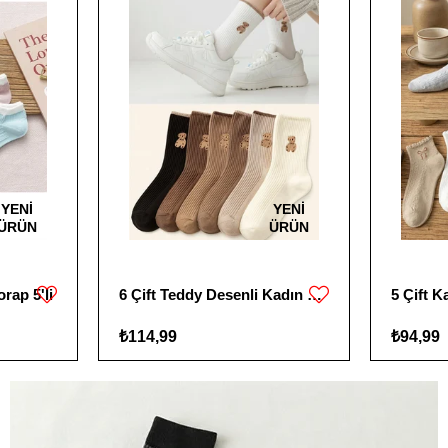
YENI
YENI
ÜRÜN
ÜRÜN
rap 5'li
6 Çift Teddy Desenli Kadın Çorap
₺114,99
₺94,99