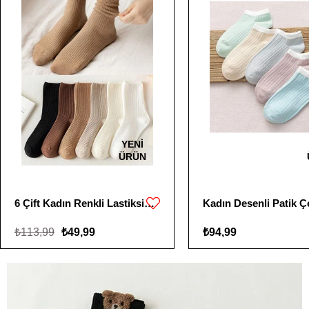
YENI
ÜRÜN
6 Çift Kadın Renkli Lastiksiz Çorap
Kadın Desenli Patik Ço
₺113,99
₺49,99
₺94,99