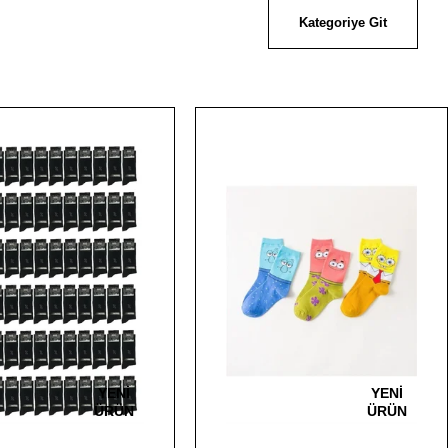
Kategoriye Git
YENI
ÜRÜN
Unisex Kolej Düz Desensiz Çorap 6 Adet
₺113,99
YENI
ÜRÜN