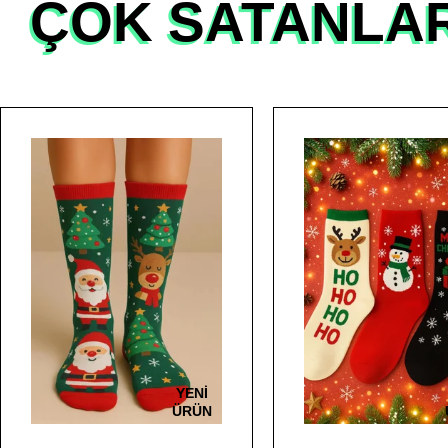
ÇOK SATANLA
YENI
ÜRÜN