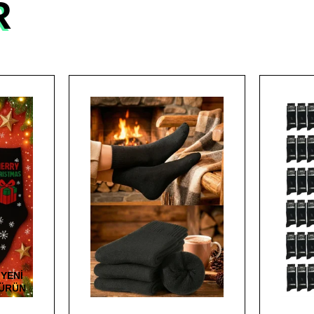
R
YENI
ÜRÜN