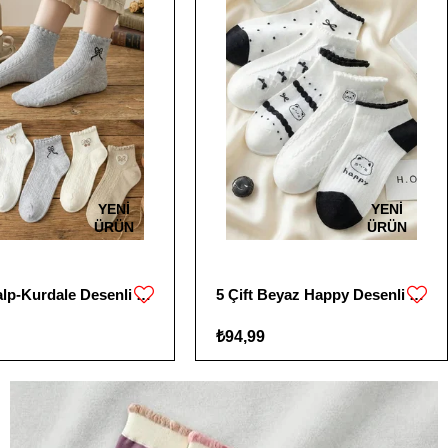
YENI
YENI
ÜRÜN
ÜRÜN
5 Çift Kalp-Kurdale Desenli Çorap
5 Çift Beyaz Happy Desenli Kısa Çorap
₺94,99
Kategoriye Git
Kategoriye Git